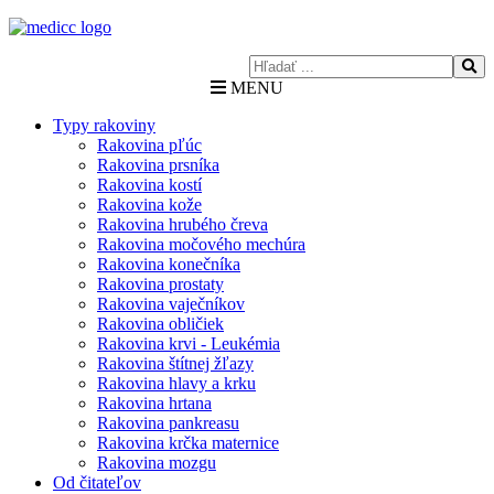
MENU
Typy rakoviny
Rakovina pľúc
Rakovina prsníka
Rakovina kostí
Rakovina kože
Rakovina hrubého čreva
Rakovina močového mechúra
Rakovina konečníka
Rakovina prostaty
Rakovina vaječníkov
Rakovina obličiek
Rakovina krvi - Leukémia
Rakovina štítnej žľazy
Rakovina hlavy a krku
Rakovina hrtana
Rakovina pankreasu
Rakovina krčka maternice
Rakovina mozgu
Od čitateľov