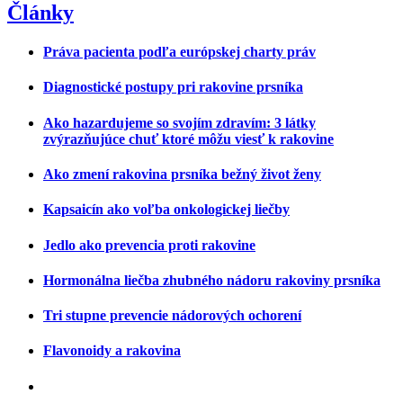
Články
Práva pacienta podľa európskej charty práv
Diagnostické postupy pri rakovine prsníka
Ako hazardujeme so svojím zdravím: 3 látky
zvýrazňujúce chuť ktoré môžu viesť k rakovine
Ako zmení rakovina prsníka bežný život ženy
Kapsaicín ako voľba onkologickej liečby
Jedlo ako prevencia proti rakovine
Hormonálna liečba zhubného nádoru rakoviny prsníka
Tri stupne prevencie nádorových ochorení
Flavonoidy a rakovina