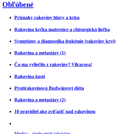
Obľúbené
Príznaky rakoviny hlavy a krku
Rakovina krčka maternice a chirurgická liečba
Symptómy a diagnostika leukémie (rakoviny krvi)
Rakovina a metastázy (1)
Čo ma vyliečilo z rakoviny? Vilcacora!
Rakovina kostí
Protirakovinová Budwigovej diéta
Rakovina a metastázy (2)
10 pravidiel ako zvíťaziť nad rakovinou
Medicc - spolu proti rakovine