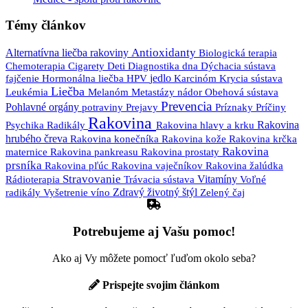
Témy článkov
Antioxidanty
Alternatívna liečba rakoviny
Biologická terapia
Diagnostika
Chemoterapia
Cigarety
Deti
dna
Dýchacia sústava
jedlo
Karcinóm
fajčenie
Hormonálna liečba
HPV
Krycia sústava
Liečba
Leukémia
nádor
Melanóm
Metastázy
Obehová sústava
Prevencia
Pohlavné orgány
Prejavy
potraviny
Príznaky
Príčiny
Rakovina
Psychika
Rakovina
Radikály
Rakovina hlavy a krku
hrubého čreva
Rakovina krčka
Rakovina konečníka
Rakovina kože
Rakovina
maternice
Rakovina pankreasu
Rakovina prostaty
prsníka
Rakovina pľúc
Rakovina vaječníkov
Rakovina žalúdka
Stravovanie
Trávacia sústava
Vitamíny
Rádioterapia
Voľné
Zdravý životný štýl
radikály
Vyšetrenie
víno
Zelený čaj
Potrebujeme aj Vašu pomoc!
Ako aj Vy môžete pomocť ľuďom okolo seba?
Prispejte svojim článkom