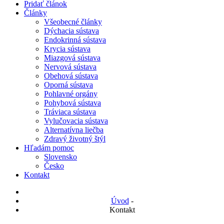
Pridať článok
Články
Všeobecné články
Dýchacia sústava
Endokrinná sústava
Krycia sústava
Miazgová sústava
Nervová sústava
Obehová sústava
Oporná sústava
Pohlavné orgány
Pohybová sústava
Tráviaca sústava
Vylučovacia sústava
Alternatívna liečba
Zdravý životný štýl
Hľadám pomoc
Slovensko
Česko
Kontakt
Úvod
-
Kontakt