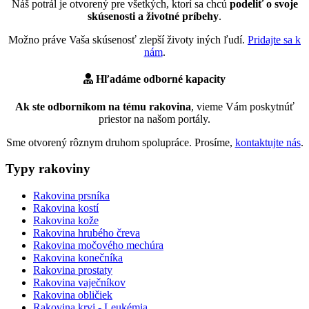
Náš potrál je otvorený pre všetkých, ktorí sa chcú
podeliť o svoje
skúsenosti a životné príbehy
.
Možno práve Vaša skúsenosť zlepší životy iných ľudí.
Pridajte sa k
nám
.
Hľadáme odborné kapacity
Ak ste odborníkom na tému rakovina
, vieme Vám poskytnúť
priestor na našom portály.
Sme otvorený rôznym druhom spolupráce. Prosíme,
kontaktujte nás
.
Typy rakoviny
Rakovina prsníka
Rakovina kostí
Rakovina kože
Rakovina hrubého čreva
Rakovina močového mechúra
Rakovina konečníka
Rakovina prostaty
Rakovina vaječníkov
Rakovina obličiek
Rakovina krvi - Leukémia