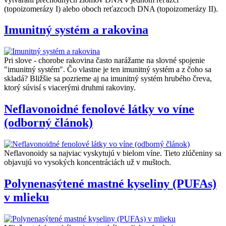
(topoizomerázy I) alebo oboch reťazcoch DNA (topoizomerázy II).
Imunitný systém a rakovina
Pri slove - chorobe rakovina často narážame na slovné spojenie
"imunitný systém". Čo vlastne je ten imunitný systém a z čoho sa
skladá? Bližšie sa pozrieme aj na imunitný systém hrubého čreva,
ktorý súvisí s viacerými druhmi rakoviny.
Neflavonoidné fenolové látky vo víne
(odborný článok)
Neflavonoidy sa najviac vyskytujú v bielom víne. Tieto zlúčeniny sa
objavujú vo vysokých koncentráciách už v muštoch.
Polynenasýtené mastné kyseliny (PUFAs)
v mlieku