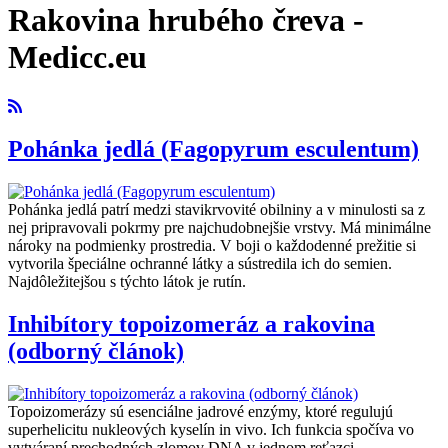
Rakovina hrubého čreva -
Medicc.eu
Pohánka jedlá (Fagopyrum esculentum)
Pohánka jedlá patrí medzi stavikrvovité obilniny a v minulosti sa z
nej pripravovali pokrmy pre najchudobnejšie vrstvy. Má minimálne
nároky na podmienky prostredia. V boji o každodenné prežitie si
vytvorila špeciálne ochranné látky a sústredila ich do semien.
Najdôležitejšou s týchto látok je rutín.
Inhibítory topoizomeráz a rakovina
(odborný článok)
Topoizomerázy sú esenciálne jadrové enzýmy, ktoré regulujú
superhelicitu nukleových kyselín in vivo. Ich funkcia spočíva vo
vytváraní prechodných zlomov DNA v jednom reťazci