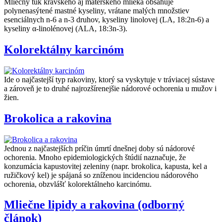
Mliečny tuk kravského aj materského mlieka obsahuje
polynenasýtené mastné kyseliny, vrátane malých množstiev
esenciálnych n-6 a n-3 druhov, kyseliny linolovej (LA, 18:2n-6) a
kyseliny α-linolénovej (ALA, 18:3n-3).
Kolorektálny karcinóm
Ide o najčastejší typ rakoviny, ktorý sa vyskytuje v tráviacej sústave
a zároveň je to druhé najrozšírenejšie nádorové ochorenia u mužov i
žien.
Brokolica a rakovina
Jednou z najčastejších príčin úmrtí dnešnej doby sú nádorové
ochorenia. Mnoho epidemiologických štúdií naznačuje, že
konzumácia kapustovitej zeleniny (napr. brokolica, kapusta, kel a
ružičkový kel) je spájaná so zníženou incidenciou nádorového
ochorenia, obzvlášť kolorektálneho karcinómu.
Mliečne lipidy a rakovina (odborný
článok)