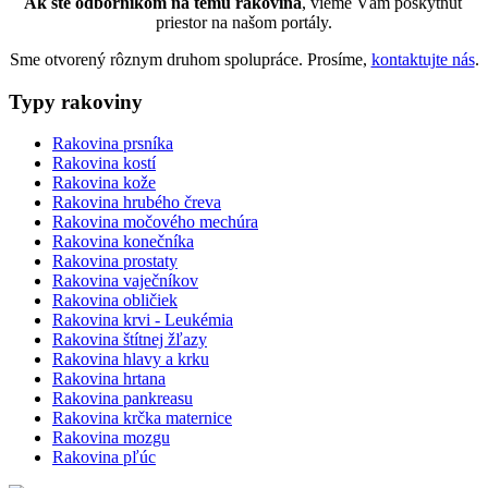
Ak ste odborníkom na tému rakovina
, vieme Vám poskytnúť
priestor na našom portály.
Sme otvorený rôznym druhom spolupráce. Prosíme,
kontaktujte nás
.
Typy rakoviny
Rakovina prsníka
Rakovina kostí
Rakovina kože
Rakovina hrubého čreva
Rakovina močového mechúra
Rakovina konečníka
Rakovina prostaty
Rakovina vaječníkov
Rakovina obličiek
Rakovina krvi - Leukémia
Rakovina štítnej žľazy
Rakovina hlavy a krku
Rakovina hrtana
Rakovina pankreasu
Rakovina krčka maternice
Rakovina mozgu
Rakovina pľúc