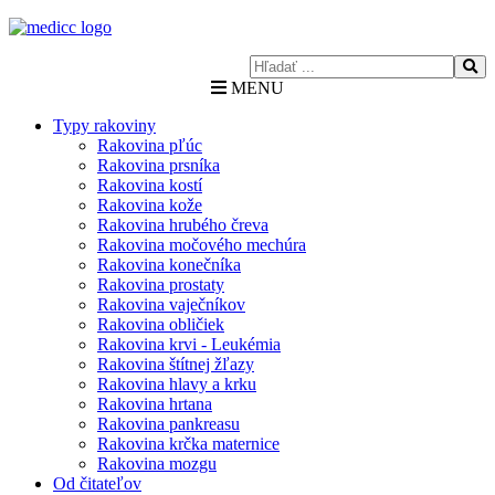
MENU
Typy rakoviny
Rakovina pľúc
Rakovina prsníka
Rakovina kostí
Rakovina kože
Rakovina hrubého čreva
Rakovina močového mechúra
Rakovina konečníka
Rakovina prostaty
Rakovina vaječníkov
Rakovina obličiek
Rakovina krvi - Leukémia
Rakovina štítnej žľazy
Rakovina hlavy a krku
Rakovina hrtana
Rakovina pankreasu
Rakovina krčka maternice
Rakovina mozgu
Od čitateľov