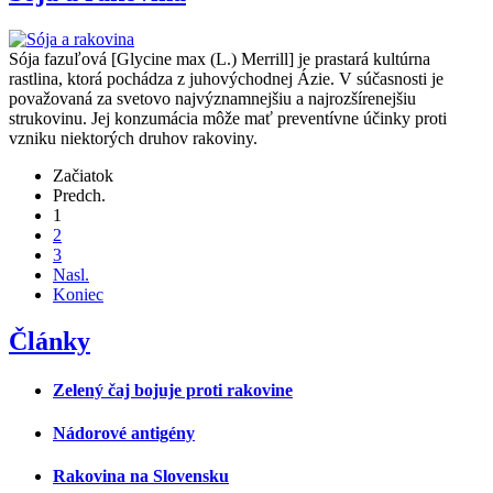
Sója fazuľová [Glycine max (L.) Merrill] je prastará kultúrna
rastlina, ktorá pochádza z juhovýchodnej Ázie. V súčasnosti je
považovaná za svetovo najvýznamnejšiu a najrozšírenejšiu
strukovinu. Jej konzumácia môže mať preventívne účinky proti
vzniku niektorých druhov rakoviny.
Začiatok
Predch.
1
2
3
Nasl.
Koniec
Články
Zelený čaj bojuje proti rakovine
Nádorové antigény
Rakovina na Slovensku