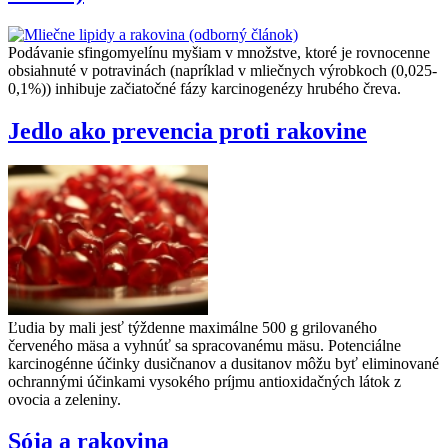
Podávanie sfingomyelínu myšiam v množstve, ktoré je rovnocenne
obsiahnuté v potravinách (napríklad v mliečnych výrobkoch (0,025-
0,1%)) inhibuje začiatočné fázy karcinogenézy hrubého čreva.
Jedlo ako prevencia proti rakovine
Ľudia by mali jesť týždenne maximálne 500 g grilovaného
červeného mäsa a vyhnúť sa spracovanému mäsu. Potenciálne
karcinogénne účinky dusičnanov a dusitanov môžu byť eliminované
ochrannými účinkami vysokého príjmu antioxidačných látok z
ovocia a zeleniny.
Sója a rakovina