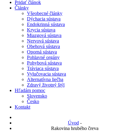
Pridať článok
Články
Všeobecné články
Dýchacia sústava
Endokrinná sústava
Krycia sústava
Miazgová sústava
Nervová sústava
Obehová sústava
Oporná sústava
Pohlavné orgány
Pohybová sústava
Tráviaca sústava
Vylučovacia sústava
Alternatívna liečba
Zdravý životný štýl
Hľadám pomoc
Slovensko
Česko
Kontakt
Úvod
-
Rakovina hrubého čreva