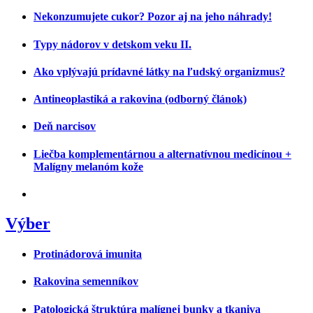
Nekonzumujete cukor? Pozor aj na jeho náhrady!
Typy nádorov v detskom veku II.
Ako vplývajú prídavné látky na ľudský organizmus?
Antineoplastiká a rakovina (odborný článok)
Deň narcisov
Liečba komplementárnou a alternatívnou medicínou +
Malígny melanóm kože
Výber
Protinádorová imunita
Rakovina semenníkov
Patologická štruktúra malígnej bunky a tkaniva