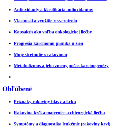
Antioxidanty a klasifikácia antioxidantov
Vlastnosti a využitie resveratrolu
Kapsaicín ako voľba onkologickej liečby
Progresia karcinómu prsníka u žien
Moje stretnutie s rakovinou
Metabolizmus a jeho zmeny počas karcinogenézy
Obľúbené
Príznaky rakoviny hlavy a krku
Rakovina krčka maternice a chirurgická liečba
Symptómy a diagnostika leukémie (rakoviny krvi)