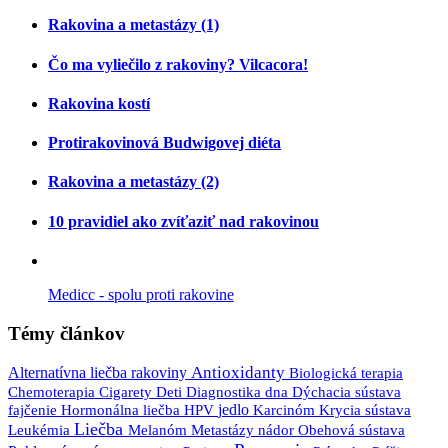
Rakovina a metastázy (1)
Čo ma vyliečilo z rakoviny? Vilcacora!
Rakovina kostí
Protirakovinová Budwigovej diéta
Rakovina a metastázy (2)
10 pravidiel ako zvíťaziť nad rakovinou
Medicc - spolu proti rakovine
Témy článkov
Antioxidanty
Alternatívna liečba rakoviny
Biologická terapia
Diagnostika
Chemoterapia
Cigarety
Deti
dna
Dýchacia sústava
jedlo
Karcinóm
fajčenie
Hormonálna liečba
HPV
Krycia sústava
Liečba
Leukémia
nádor
Melanóm
Metastázy
Obehová sústava