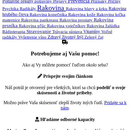
Prevencia
Pohlavné orgány
Prejavy
potraviny
Príznaky
Príčiny
Rakovina
Psychika
Rakovina
Radikály
Rakovina hlavy a krku
hrubého čreva
Rakovina krčka
Rakovina konečníka
Rakovina kože
Rakovina
maternice
Rakovina pankreasu
Rakovina prostaty
prsníka
Rakovina pľúc
Rakovina vaječníkov
Rakovina žalúdka
Stravovanie
Trávacia sústava
Vitamíny
Rádioterapia
Voľné
Zdravý životný štýl
radikály
Vyšetrenie
víno
Zelený čaj
Potrebujeme aj Vašu pomoc!
Ako aj Vy môžete pomocť ľuďom okolo seba?
Prispejte svojim článkom
Náš potrál je otvorený pre všetkých, ktorí sa chcú
podeliť o svoje
skúsenosti a životné príbehy
.
Možno práve Vaša skúsenosť zlepší životy iných ľudí.
Pridajte sa k
nám
.
Hľadáme odborné kapacity