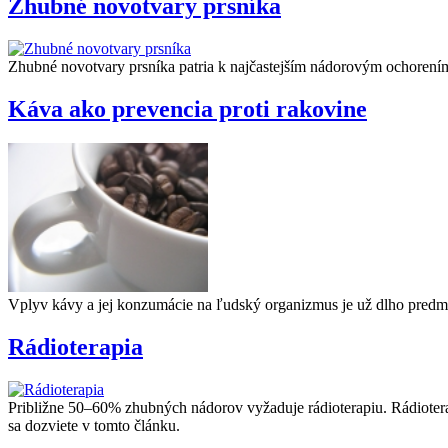
Zhubné novotvary prsníka
Zhubné novotvary prsníka patria k najčastejším nádorovým ochorením 
Káva ako prevencia proti rakovine
Vplyv kávy a jej konzumácie na ľudský organizmus je už dlho pred
Rádioterapia
Približne 50–60% zhubných nádorov vyžaduje rádioterapiu. Rádioterapi
sa dozviete v tomto článku.