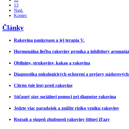
13
Nasl.
Koniec
Články
Rakovina pankreasu a jej terapia V.
Hormonálna liečba rakoviny prsníka a inhibítory aromatá
Obilniny, strukoviny, kakao a rakovina
Diagnostika onkologických ochorení a prejavy nádorových
Citrón (nie len) proti rakovine
Súčasný stav sociálnej pomoci pri diagnóze rakovina
Jedzte viac paradajok a znížite riziko vzniku rakoviny
Rozsah a stupeň zhubnosti rakoviny štítnej žľazy