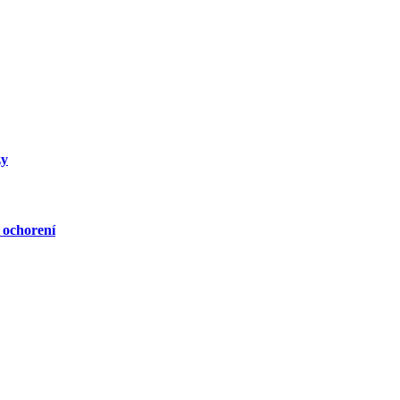
zy
 ochorení