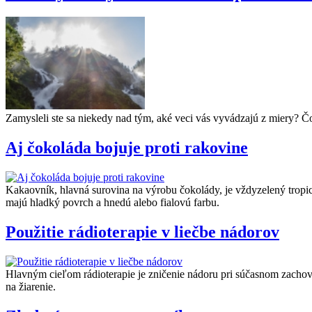
Zamysleli ste sa niekedy nad tým, aké veci vás vyvádzajú z miery? Č
Aj čokoláda bojuje proti rakovine
Kakaovník, hlavná surovina na výrobu čokolády, je vždyzelený tropic
majú hladký povrch a hnedú alebo fialovú farbu.
Použitie rádioterapie v liečbe nádorov
Hlavným cieľom rádioterapie je zničenie nádoru pri súčasnom zachova
na žiarenie.