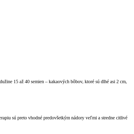
dužine 15 až 40 semien – kakaových bôbov, ktoré sú dlhé asi 2 cm,
erapiu sú preto vhodné predovšetkým nádory veľmi a stredne citlivé