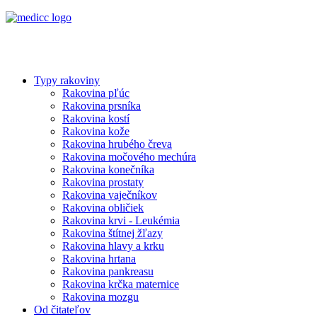
Typy rakoviny
Rakovina pľúc
Rakovina prsníka
Rakovina kostí
Rakovina kože
Rakovina hrubého čreva
Rakovina močového mechúra
Rakovina konečníka
Rakovina prostaty
Rakovina vaječníkov
Rakovina obličiek
Rakovina krvi - Leukémia
Rakovina štítnej žľazy
Rakovina hlavy a krku
Rakovina hrtana
Rakovina pankreasu
Rakovina krčka maternice
Rakovina mozgu
Od čitateľov