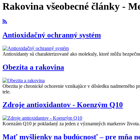
Rakovina všeobecné články - Me
Antioxidačný ochranný systém
Antioxidanty sú charakterizované ako molekuly, ktoré môžu bezpečne 
Obezita a rakovina
Obezita je chronické ochorenie vznikajúce v dôsledku nadmerného pr
tele.
Zdroje antioxidantov - Koenzým Q10
Koenzám Q10 je pokladaný za jeden z významných markerov život
Mať myšlienky na budúcnosť – pre mňa n