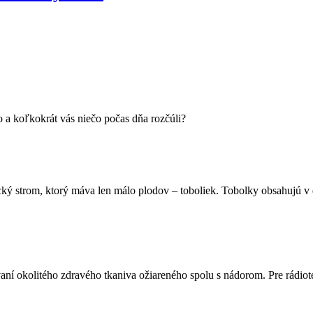
o a koľkokrát vás niečo počas dňa rozčúli?
ký strom, ktorý máva len málo plodov – toboliek. Tobolky obsahujú v 
ní okolitého zdravého tkaniva ožiareného spolu s nádorom. Pre rádiot