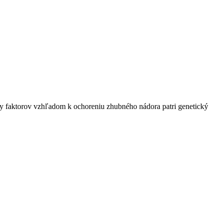
iny faktorov vzhľadom k ochoreniu zhubného nádora patri genetický