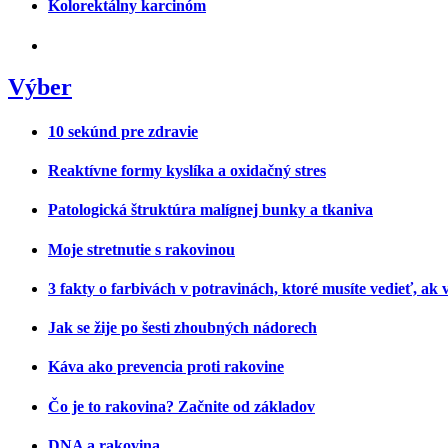
Kolorektálny karcinóm
Výber
10 sekúnd pre zdravie
Reaktívne formy kyslíka a oxidačný stres
Patologická štruktúra malígnej bunky a tkaniva
Moje stretnutie s rakovinou
3 fakty o farbivách v potravinách, ktoré musíte vedieť, ak 
Jak se žije po šesti zhoubných nádorech
Káva ako prevencia proti rakovine
Čo je to rakovina? Začnite od základov
DNA a rakovina