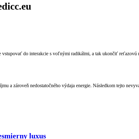
dicc.eu
vstupovať do interakcie s voľnými radikálmi, a tak ukončiť reťazovú r
íjmu a zároveň nedostatočného výdaja energie. Následkom tejto nevyvá
a.
esmierny luxus