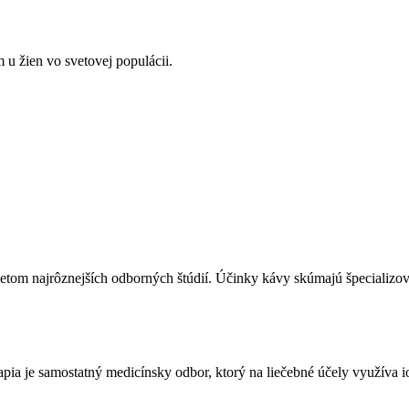
u žien vo svetovej populácii.
metom najrôznejších odborných štúdií. Účinky kávy skúmajú špeciali
a je samostatný medicínsky odbor, ktorý na liečebné účely využíva ioni