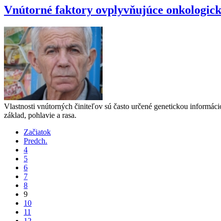
Vnútorné faktory ovplyvňujúce onkologick
Vlastnosti vnútorných činiteľov sú často určené genetickou informác
základ, pohlavie a rasa.
Začiatok
Predch.
4
5
6
7
8
9
10
11
12