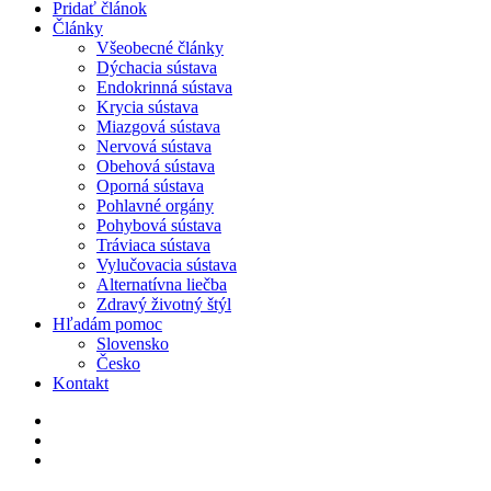
Pridať článok
Články
Všeobecné články
Dýchacia sústava
Endokrinná sústava
Krycia sústava
Miazgová sústava
Nervová sústava
Obehová sústava
Oporná sústava
Pohlavné orgány
Pohybová sústava
Tráviaca sústava
Vylučovacia sústava
Alternatívna liečba
Zdravý životný štýl
Hľadám pomoc
Slovensko
Česko
Kontakt