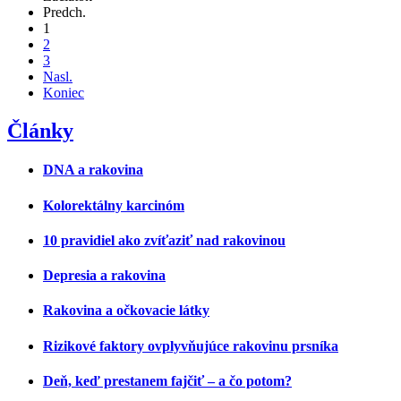
Predch.
1
2
3
Nasl.
Koniec
Články
DNA a rakovina
Kolorektálny karcinóm
10 pravidiel ako zvíťaziť nad rakovinou
Depresia a rakovina
Rakovina a očkovacie látky
Rizikové faktory ovplyvňujúce rakovinu prsníka
Deň, keď prestanem fajčiť – a čo potom?