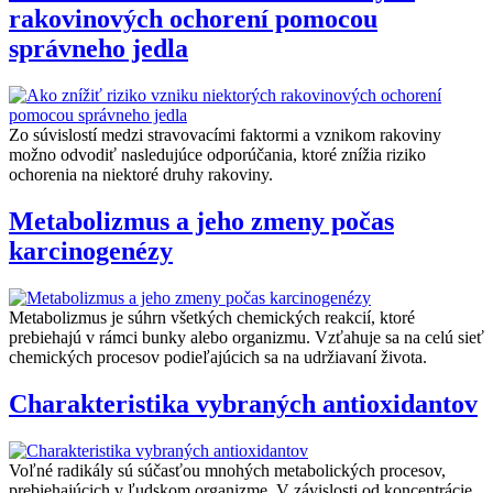
rakovinových ochorení pomocou
správneho jedla
Zo súvislostí medzi stravovacími faktormi a vznikom rakoviny
možno odvodiť nasledujúce odporúčania, ktoré znížia riziko
ochorenia na niektoré druhy rakoviny.
Metabolizmus a jeho zmeny počas
karcinogenézy
Metabolizmus je súhrn všetkých chemických reakcií, ktoré
prebiehajú v rámci bunky alebo organizmu. Vzťahuje sa na celú sieť
chemických procesov podieľajúcich sa na udržiavaní života.
Charakteristika vybraných antioxidantov
Voľné radikály sú súčasťou mnohých metabolických procesov,
prebiehajúcich v ľudskom organizme. V závislosti od koncentrácie