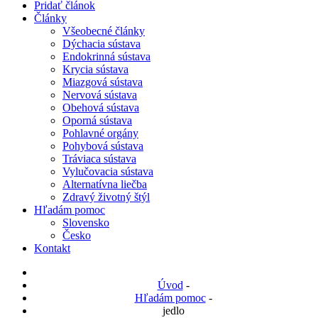
Pridať článok
Články
Všeobecné články
Dýchacia sústava
Endokrinná sústava
Krycia sústava
Miazgová sústava
Nervová sústava
Obehová sústava
Oporná sústava
Pohlavné orgány
Pohybová sústava
Tráviaca sústava
Vylučovacia sústava
Alternatívna liečba
Zdravý životný štýl
Hľadám pomoc
Slovensko
Česko
Kontakt
Úvod
-
Hľadám pomoc
-
jedlo