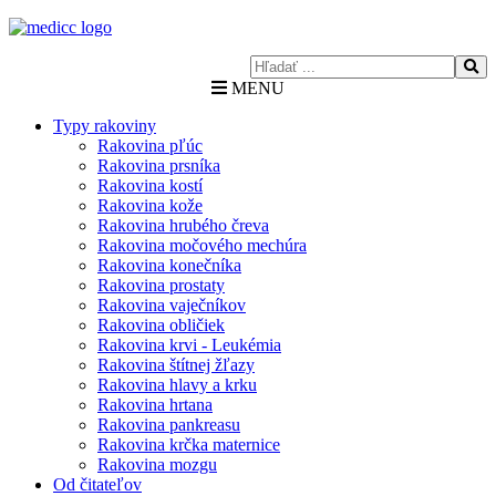
MENU
Typy rakoviny
Rakovina pľúc
Rakovina prsníka
Rakovina kostí
Rakovina kože
Rakovina hrubého čreva
Rakovina močového mechúra
Rakovina konečníka
Rakovina prostaty
Rakovina vaječníkov
Rakovina obličiek
Rakovina krvi - Leukémia
Rakovina štítnej žľazy
Rakovina hlavy a krku
Rakovina hrtana
Rakovina pankreasu
Rakovina krčka maternice
Rakovina mozgu
Od čitateľov