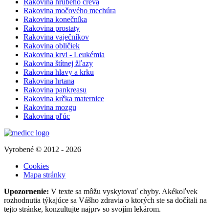
Rakovina hrubého čreva
Rakovina močového mechúra
Rakovina konečníka
Rakovina prostaty
Rakovina vaječníkov
Rakovina obličiek
Rakovina krvi - Leukémia
Rakovina štítnej žľazy
Rakovina hlavy a krku
Rakovina hrtana
Rakovina pankreasu
Rakovina krčka maternice
Rakovina mozgu
Rakovina pľúc
Vyrobené © 2012 - 2026
Cookies
Mapa stránky
Upozornenie:
V texte sa môžu vyskytovať chyby. Akékoľvek
rozhodnutia týkajúce sa Vášho zdravia o ktorých ste sa dočítali na
tejto stránke, konzultujte najprv so svojím lekárom.