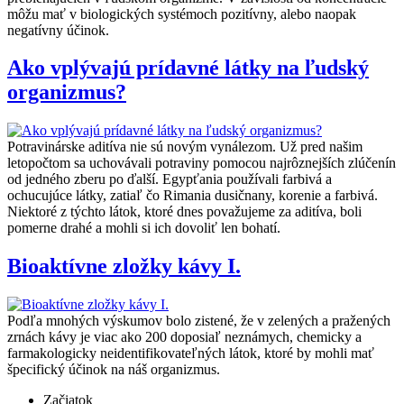
môžu mať v biologických systémoch pozitívny, alebo naopak
negatívny účinok.
Ako vplývajú prídavné látky na ľudský
organizmus?
Potravinárske aditíva nie sú novým vynálezom. Už pred našim
letopočtom sa uchovávali potraviny pomocou najrôznejších zlúčenín
od jedného zberu po ďalší. Egypťania používali farbivá a
ochucujúce látky, zatiaľ čo Rimania dusičnany, korenie a farbivá.
Niektoré z týchto látok, ktoré dnes považujeme za aditíva, boli
pomerne drahé a mohli si ich dovoliť len bohatí.
Bioaktívne zložky kávy I.
Podľa mnohých výskumov bolo zistené, že v zelených a pražených
zrnách kávy je viac ako 200 doposiaľ neznámych, chemicky a
farmakologicky neidentifikovateľných látok, ktoré by mohli mať
špecifický účinok na náš organizmus.
Začiatok