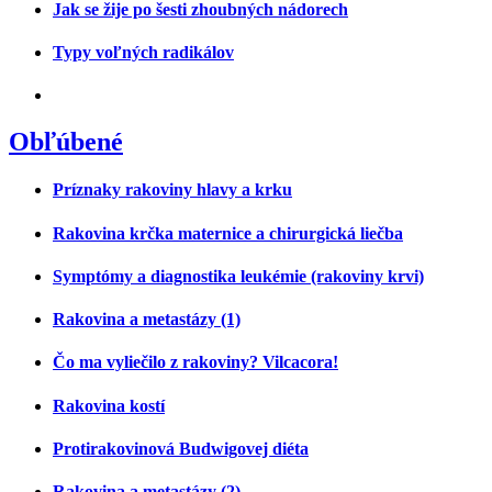
Jak se žije po šesti zhoubných nádorech
Typy voľných radikálov
Obľúbené
Príznaky rakoviny hlavy a krku
Rakovina krčka maternice a chirurgická liečba
Symptómy a diagnostika leukémie (rakoviny krvi)
Rakovina a metastázy (1)
Čo ma vyliečilo z rakoviny? Vilcacora!
Rakovina kostí
Protirakovinová Budwigovej diéta
Rakovina a metastázy (2)