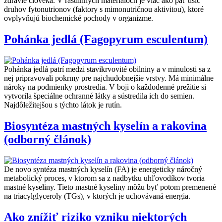
zdravie človeka. V rastlinných materiáloch je viac ako päť tisíc
druhov fytonutrionov (faktory s mimonutričnou aktivitou), ktoré
ovplyvňujú biochemické pochody v organizme.
Pohánka jedlá (Fagopyrum esculentum)
Pohánka jedlá patrí medzi stavikrvovité obilniny a v minulosti sa z
nej pripravovali pokrmy pre najchudobnejšie vrstvy. Má minimálne
nároky na podmienky prostredia. V boji o každodenné prežitie si
vytvorila špeciálne ochranné látky a sústredila ich do semien.
Najdôležitejšou s týchto látok je rutín.
Biosyntéza mastných kyselín a rakovina
(odborný článok)
De novo syntéza mastných kyselín (FA) je energeticky náročný
metabolický proces, v ktorom sa z nadbytku uhľovodíkov tvoria
mastné kyseliny. Tieto mastné kyseliny môžu byť potom premenené
na triacylglyceroly (TGs), v ktorých je uchovávaná energia.
Ako znížiť riziko vzniku niektorých