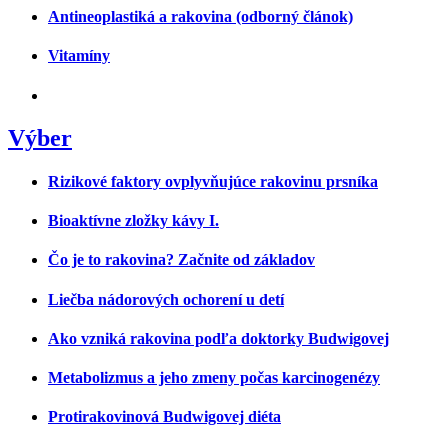
Antineoplastiká a rakovina (odborný článok)
Vitamíny
Výber
Rizikové faktory ovplyvňujúce rakovinu prsníka
Bioaktívne zložky kávy I.
Čo je to rakovina? Začnite od základov
Liečba nádorových ochorení u detí
Ako vzniká rakovina podľa doktorky Budwigovej
Metabolizmus a jeho zmeny počas karcinogenézy
Protirakovinová Budwigovej diéta