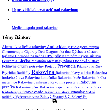
10 pravidiel ako zvíťaziť nad rakovinou
Medicc - spolu proti rakovine
Témy článkov
Antioxidanty
Alternatívna liečba rakoviny
Biologická terapia
Diagnostika
Chemoterapia
Cigarety
Deti
dna
Dýchacia sústava
jedlo
Karcinóm
fajčenie
Hormonálna liečba
HPV
Krycia sústava
Liečba
Leukémia
nádor
Melanóm
Metastázy
Obehová sústava
Prevencia
Pohlavné orgány
Prejavy
potraviny
Príznaky
Príčiny
Rakovina
Psychika
Rakovina
Radikály
Rakovina hlavy a krku
hrubého čreva
Rakovina krčka
Rakovina konečníka
Rakovina kože
Rakovina
maternice
Rakovina pankreasu
Rakovina prostaty
prsníka
Rakovina pľúc
Rakovina vaječníkov
Rakovina žalúdka
Stravovanie
Trávacia sústava
Vitamíny
Rádioterapia
Voľné
Zdravý životný štýl
radikály
Vyšetrenie
víno
Zelený čaj